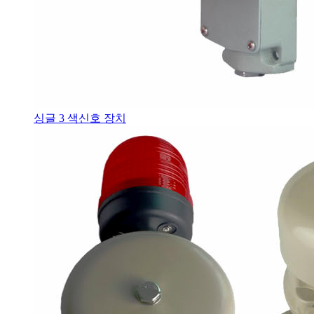
싱글 3 색신호 장치