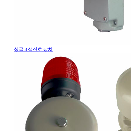
싱글 3 색신호 장치