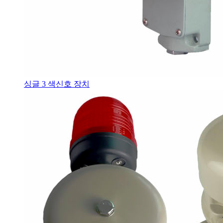
싱글 3 색신호 장치