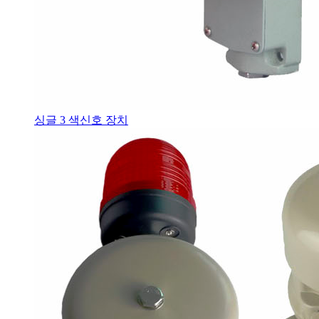
싱글 3 색신호 장치