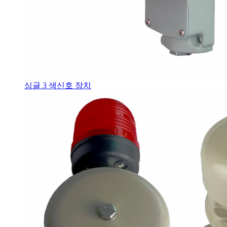
싱글 3 색신호 장치