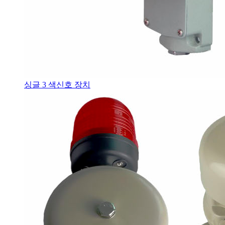
싱글 3 색신호 장치